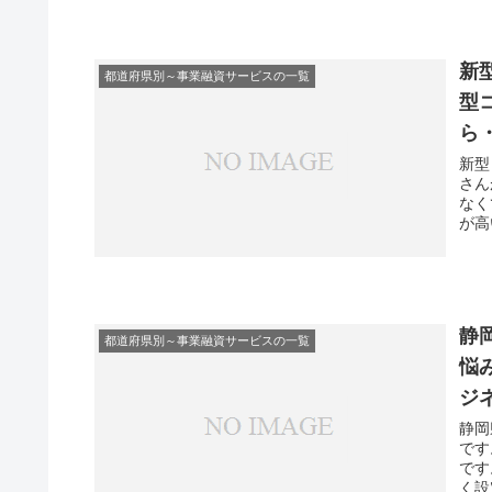
新
都道府県別～事業融資サービスの一覧
型
ら
新型
さん
なく
が高
静
都道府県別～事業融資サービスの一覧
悩
ジ
静岡
です
です
く設