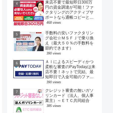
来店不要で最短即日300万
円の資金調達が可能！ファ
クタリングのアクティブサ
ポートなら通帳コピーと請
求書だけでOK☆お困りの方
468 views
は今すぐ無料見積もりを！
手数料の安いファクタリン
グ会社☆ＭＳＦＪで乗り換
え（最大５０％の手数料を
節約できます）
390 views
ＡＩによるスピーディかつ
柔軟な審査のPayTodayは来
店不要！ネットで完結、最
短即日で入金可能のファク
タリング。手数料も安値で
390 views
お得です
クレジット審査の無いガソ
リンカード（法人、個人事
業主）～ＥＴＣ共同組合
385 views