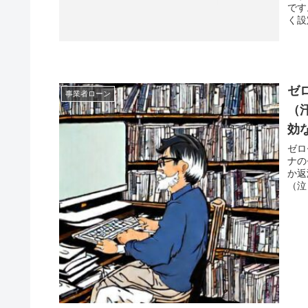
です
く設
ゼ
事業者ローン
（
効
ゼロ
ナの
か返
（泣