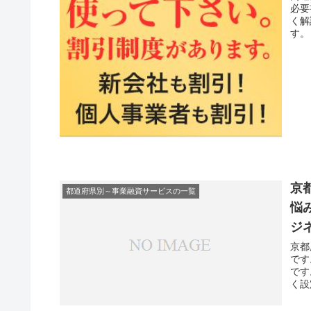
必要
く解
す。
京
都道府県別～事業融資サービスの一覧
悩
ジ
京都
です
です
く設