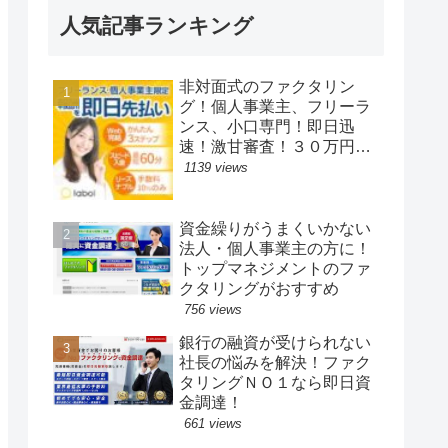
人気記事ランキング
非対面式のファクタリン
グ！個人事業主、フリーラ
ンス、小口専門！即日迅
速！激甘審査！３０万円～
からの少額の資金調達のラ
1139 views
ボル
資金繰りがうまくいかない
法人・個人事業主の方に！
トップマネジメントのファ
クタリングがおすすめ
756 views
銀行の融資が受けられない
社長の悩みを解決！ファク
タリングＮＯ１なら即日資
金調達！
661 views