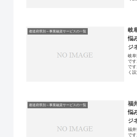
岐
都道府県別～事業融資サービスの一覧
悩
ジ
岐阜
です
です
く設
福
都道府県別～事業融資サービスの一覧
悩
ジ
福井
です