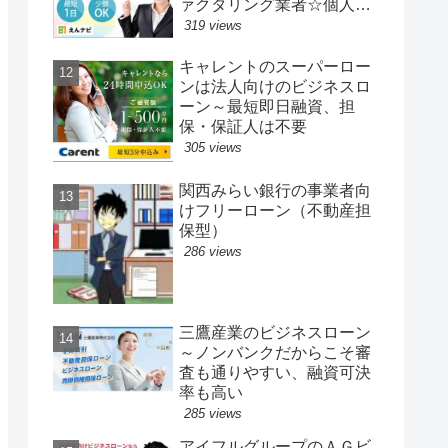
ァクタリング業者☆個人事
業主でもOK
319 views
キャレントのスーパーロー
ンは法人向けのビジネスロ
ーン～最短即日融資、担
保・保証人は不要
305 views
関西みらい銀行の事業者向
けフリーローン（不動産担
保型）
286 views
三鷹産業のビジネスローン
～ノンバンクだからこそ審
査も通りやすい、融資可決
率も高い
285 views
アイフルグループのＡＧビ