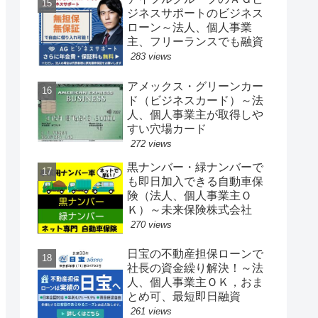
ジネスサポートのビジネス
ローン～法人、個人事業
主、フリーランスでも融資
283 views
アメックス・グリーンカー
ド（ビジネスカード）～法
人、個人事業主が取得しや
すい穴場カード
272 views
黒ナンバー・緑ナンバーで
も即日加入できる自動車保
険（法人、個人事業主Ｏ
Ｋ）～未来保険株式会社
270 views
日宝の不動産担保ローンで
社長の資金繰り解決！～法
人、個人事業主ＯＫ，おま
とめ可、最短即日融資
261 views