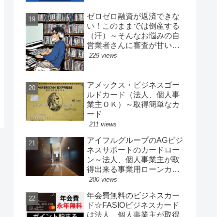
ゼロゼロ融資が返済できな
い！このままでは倒産する
（汗）～そんなお悩みの自
営業者さんに審査が甘い有
効な資金調達先をズバリご
229 views
紹介！
アメックス・ビジネスゴー
ルドカード（法人、個人事
業主ＯＫ）～取得簡単なカ
ード
211 views
アイフルグループのAGビジ
ネスサポートのカードロー
ン～法人、個人事業主が取
得出来る事業用ローンカー
ド
200 views
年会費無料のビジネスカー
ド☆FASIOビジネスカード
は法人、個人事業主が取得