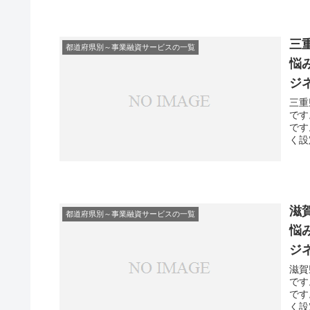
三
都道府県別～事業融資サービスの一覧
悩
ジ
三重
です
です
く設
滋
都道府県別～事業融資サービスの一覧
悩
ジ
滋賀
です
です
く設