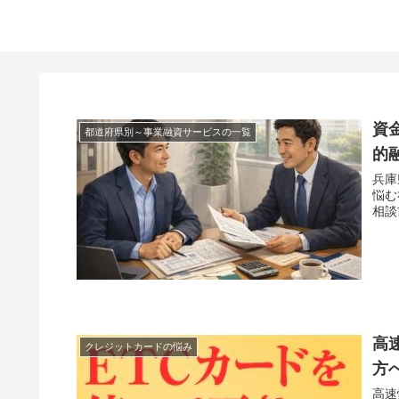
資
都道府県別～事業融資サービスの一覧
的
兵庫
悩む
相談
高
クレジットカードの悩み
方
高速