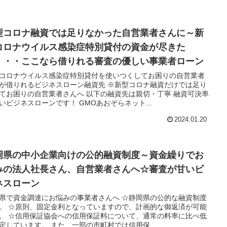
型コロナ融資では足りなかった自営業者さんに～新
コロナウイルス感染症特別貸付の資金が尽きた
・・・ここなら借りれる審査の優しい事業者ローン
コロナウイルス感染症特別貸付を使いつくしてお困りの自営業者
が借りれるビジネスローン融資先 ※新型コロナ融資だけでは足り
てお困りの自営業者さんへ 以下の融資先は親切・丁寧 融資可決率
いビジネスローンです！ GMOあおぞらネット...
2024.01.20
岡県の中小企業向けの公的融資制度～資金繰りでお
みの法人社長さん、自営業者さんへ☆審査が甘いビ
ネスローン
県で資金調達にお悩みの事業者さんへ ☆静岡県の公的な融資制度
。 ☆原則、固定金利となっていますので、計画的な御返済が可能
。 ☆信用保証協会への信用保証料について、通常の料率に比べ低
定しています。 また、一部の市町村では信用保...