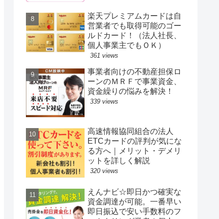
楽天プレミアムカードは自
営業者でも取得可能のゴー
ルドカード！（法人社長、
個人事業主でもＯＫ）
361 views
事業者向けの不動産担保ロ
ーンのＭＲＦで事業資金、
資金繰りの悩みを解決！
339 views
高速情報協同組合の法人
ETCカードの評判が気にな
る方へ｜メリット・デメリ
ットを詳しく解説
320 views
えんナビ☆即日かつ確実な
資金調達が可能。一番早い
即日振込で安い手数料のフ